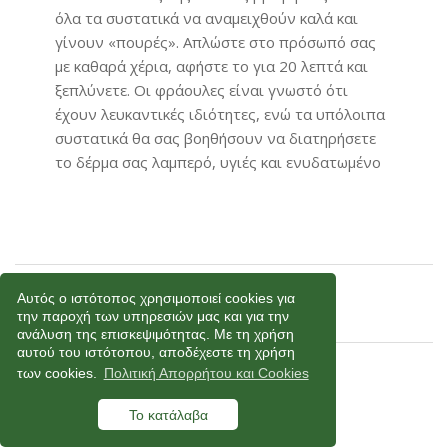
όλα τα συστατικά να αναμειχθούν καλά και
γίνουν «πουρές». Απλώστε στο πρόσωπό σας
με καθαρά χέρια, αφήστε το για 20 λεπτά και
ξεπλύνετε. Οι φράουλες είναι γνωστό ότι
έχουν λευκαντικές ιδιότητες, ενώ τα υπόλοιπα
συστατικά θα σας βοηθήσουν να διατηρήσετε
το δέρμα σας λαμπερό, υγιές και ενυδατωμένο
Αυτός ο ιστότοπος χρησιμοποιεί cookies για
την παροχή των υπηρεσιών μας και για την
ανάλυση της επισκεψιμότητας. Με τη χρήση
αυτού του ιστότοπου, αποδέχεστε τη χρήση
των cookies.
Πολιτική Απορρήτου και Cookies
Μάσκες Ομορφιάς με Ελαιόλαδο
Για ενυδάτωση των μαλλιών
Το κατάλαβα