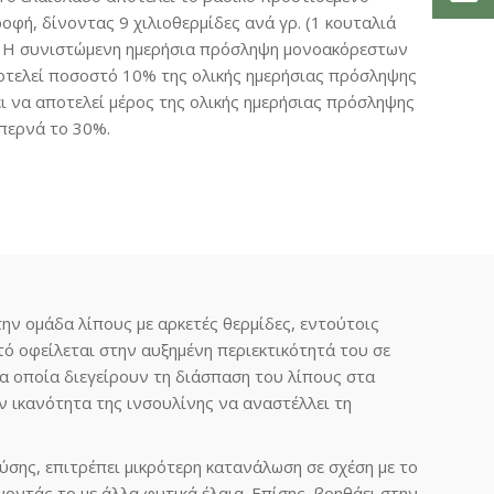
οφή, δίνοντας 9 χιλιοθερμίδες ανά γρ. (1 κουταλιά
l). Η συνιστώμενη ημερήσια πρόσληψη μονοακόρεστων
οτελεί ποσοστό 10% της ολικής ημερήσιας πρόσληψης
ει να αποτελεί μέρος της ολικής ημερήσιας πρόσληψης
επερνά το 30%.
την ομάδα λίπους με αρκετές θερμίδες, εντούτοις
τό οφείλεται στην αυξημένη περιεκτικότητά του σε
α οποία διεγείρουν τη διάσπαση του λίπους στα
ν ικανότητα της ινσουλίνης να αναστέλλει τη
ύσης, επιτρέπει μικρότερη κατανάλωση σε σχέση με το
οντάς το με άλλα φυτικά έλαια. Επίσης, βοηθάει στην