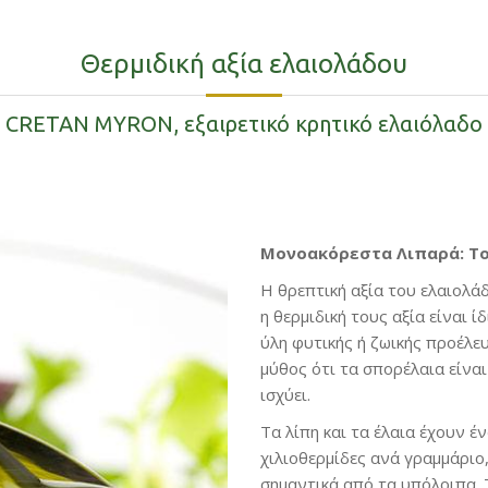
Θερμιδική αξία ελαιολάδου
CRETAN MYRON, εξαιρετικό κρητικό ελαιόλαδο
Μονοακόρεστα Λιπαρά: Το
Η θρεπτική αξία του ελαιολά
η θερμιδική τους αξία είναι ί
ύλη φυτικής ή ζωικής προέλευ
μύθος ότι τα σπορέλαια είναι
ισχύει.
Τα λίπη και τα έλαια έχουν έ
χιλιοθερμίδες ανά γραμμάριο
σημαντικά από τα υπόλοιπα. 