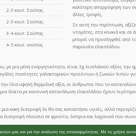
καλύτερη απορρόφηση των συ
2-3 κουτ. Σούπας
άλλες τροφές.
2-3 κουτ. Σούπας
Σε αυτή την περίπτωση, αξίζε
ντομάτες, στα κουκιά και σε ά
3-4 κουτ. Σούπας
μπορεί να προσληφθεί από το
4-5 κουτ. σούπας
παρουσία ελαιολάδου.
, με μια μέση ενεργητικότητα, είναι 3g λινελαϊκού οξέος την 
μεγάλες ποσότητες γαλακτομικών προϊόντων ή ζωικών λιπών για
ει την ίδια υψηλή θερμιδική αξία, οι άνθρωποι που το καταναλ
 μια δίαιτα με κανονική κατανάλωση ελαιολάδου έχουν λιγότερ
 μια κακή διατροφή δε θα σας καταστήσει υγιείς, αλλά περιορίζ
μια διατροφή πλούσια σε φρούτα, όσπρια και λαχανικά που συν
εσιών μας και για την ανάλυση της επισκεψιμότητας. Με τη χρήση αυτ