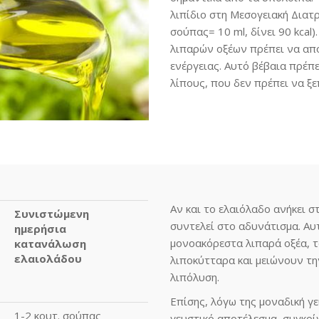
λιπίδιο στη Μεσογειακή Διατρ
σούπας= 10 ml, δίνει 90 kca
λιπαρών οξέων πρέπει να απ
ενέργειας. Αυτό βέβαια πρέπ
λίπους, που δεν πρέπει να ξ
Αν και το ελαιόλαδο ανήκει σ
Συνιστώμενη
συντελεί στο αδυνάτισμα. Αυ
ημερήσια
μονοακόρεστα λιπαρά οξέα, τ
κατανάλωση
ελαιολάδου
λιποκύτταρα και μειώνουν τη
λιπόλυση.
Επίσης, λόγω της μοναδική γε
1-2 κουτ. σούπας
γευστικό αποτέλεσμα, συγκρίν