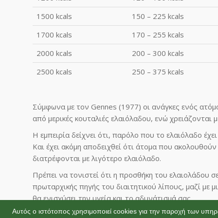
1500 kcals
150 – 225 kcals
1700 kcals
170 – 255 kcals
2000 kcals
200 – 300 kcals
2500 kcals
250 – 375 kcals
Σύμφωνα με τον Gennes (1977) οι ανάγκες ενός ατόμου
από μερικές κουταλιές ελαιόλαδου, ενώ χρειάζονται 
Η εμπειρία δείχνει ότι, παρόλο που το ελαιόλαδο έχ
Και έχει ακόμη αποδειχθεί ότι άτομα που ακολουθούν
διατρέφονται με λιγότερο ελαιόλαδο.
Πρέπει να τονιστεί ότι η προσθήκη του ελαιολάδου σε
πρωταρχικής πηγής του διαιτητικού λίπους, μαζί με 
θα ενισχύσει την υγεία και το αδυνάτισμά σας.
Αυτός ο ιστότοπος χρησιμοποιεί cookies για την παροχή των υπηρ